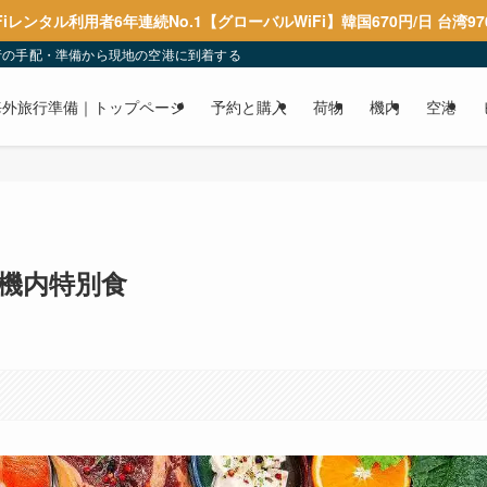
Fiレンタル利用者6年連続No.1【グローバルWiFi】韓国670円/日 台湾97
行の手配・準備から現地の空港に到着するまでを解説しています。
海外旅行準備｜トップページ
予約と購入
荷物
機内
空港
機内特別食