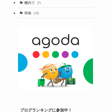
機内で
(7)
荷物
(15)
ブログランキングに参加中！