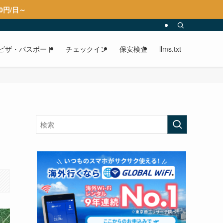
0円/日～
ビザ・パスポート
チェックイン
保安検査
llms.txt