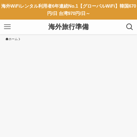
海外WiFiレンタル利用者6年連続No.1【グローバルWiFi】韓国670
円/日 台湾970円/日～
海外旅行準備
ホーム