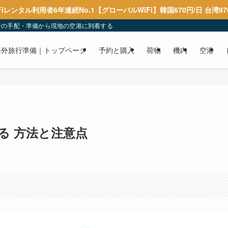
Fiレンタル利用者6年連続No.1【グローバルWiFi】韓国670円/日 台湾97
行の手配・準備から現地の空港に到着するまでを解説しています。
海外旅行準備｜トップページ
予約と購入
荷物
機内
空港
る 方法と注意点