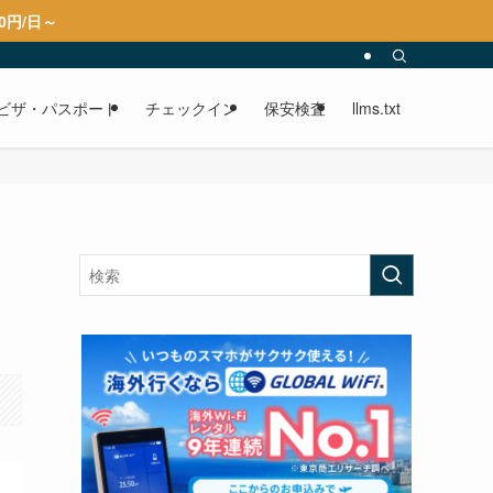
0円/日～
ビザ・パスポート
チェックイン
保安検査
llms.txt