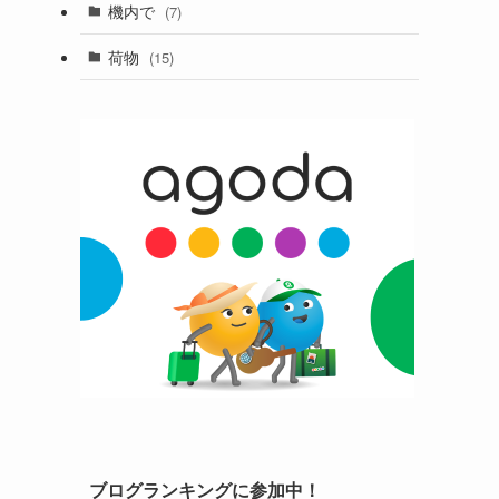
機内で
(7)
荷物
(15)
ブログランキングに参加中！