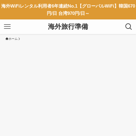
海外WiFiレンタル利用者6年連続No.1【グローバルWiFi】韓国670
円/日 台湾970円/日～
海外旅行準備
ホーム