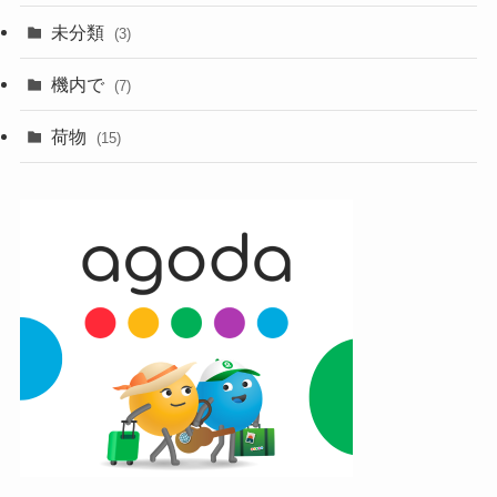
未分類
(3)
機内で
(7)
荷物
(15)