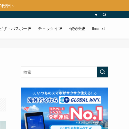
0円/日～
ビザ・パスポート
チェックイン
保安検査
llms.txt