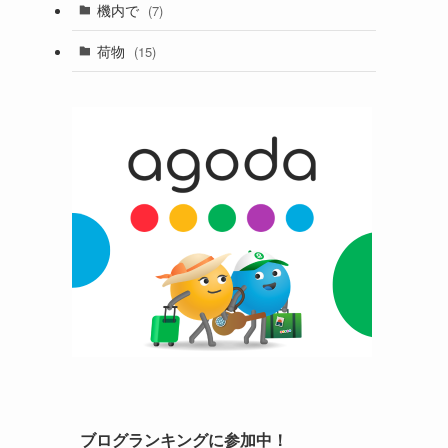
機内で
(7)
荷物
(15)
ブログランキングに参加中！