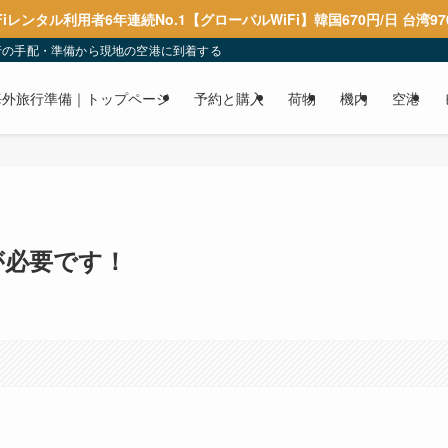
Fiレンタル利用者6年連続No.1【グローバルWiFi】韓国670円/日 台湾97
行の手配・準備から現地の空港に到着するまでを解説しています。
海外旅行準備｜トップページ
予約と購入
荷物
機内
空港
が必要です！