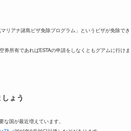
北マリアナ諸島ビザ免除プログラム」というビザが免除でき
空券所有であればESTAの申請をしなくともグアムに行けま
。
ましょう
要な国が最近増えています。
の
eTA
（2016年9月30日以後）などがあります。