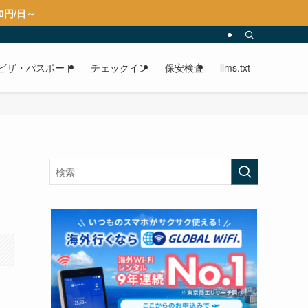
0円/日～
ビザ・パスポート
チェックイン
保安検査
llms.txt